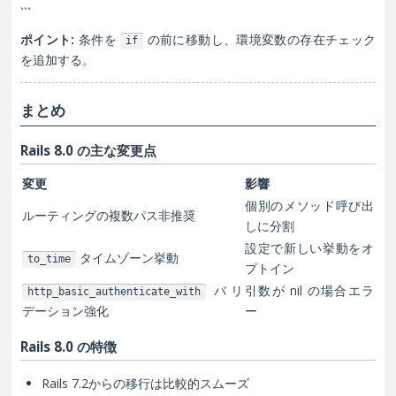
```
ポイント:
条件を
の前に移動し、環境変数の存在チェック
if
を追加する。
まとめ
Rails 8.0 の主な変更点
変更
影響
個別のメソッド呼び出
ルーティングの複数パス非推奨
しに分割
設定で新しい挙動をオ
タイムゾーン挙動
to_time
プトイン
バリ
引数が nil の場合エラ
http_basic_authenticate_with
デーション強化
ー
Rails 8.0 の特徴
Rails 7.2からの移行は比較的スムーズ