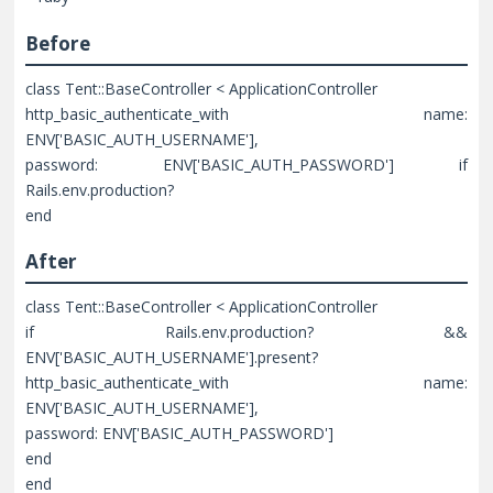
Before
class Tent::BaseController < ApplicationController
http_basic_authenticate_with name:
ENV['BASIC_AUTH_USERNAME'],
password: ENV['BASIC_AUTH_PASSWORD'] if
Rails.env.production?
end
After
class Tent::BaseController < ApplicationController
if Rails.env.production? &&
ENV['BASIC_AUTH_USERNAME'].present?
http_basic_authenticate_with name:
ENV['BASIC_AUTH_USERNAME'],
password: ENV['BASIC_AUTH_PASSWORD']
end
end