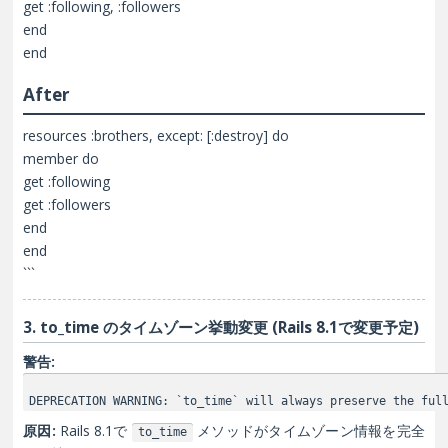
get :following, :followers
end
end
After
resources :brothers, except: [:destroy] do
member do
get :following
get :followers
end
end
```
3. to_time のタイムゾーン挙動変更 (Rails 8.1で変更予定)
警告:
DEPRECATION WARNING: `to_time` will always preserve the ful
原因:
Rails 8.1で
メソッドがタイムゾーン情報を完全
to_time