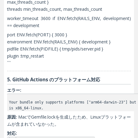
max_threads_count }
threads min_threads_count, max_threads_count
worker_timeout 3600 if ENV.fetch(RAILS_ENV, development)
== development
port ENV.fetch(PORT) { 3000 }
environment ENV.fetch(RAILS_ENV) { development }
pidfile ENV.fetch(PIDFILE) { tmp/pids/server.pid }
plugin :tmp_restart
```
5. GitHub Actions のプラットフォーム対応
エラー:
Your bundle only supports platforms ["arm64-darwin-23"] but
is x86_64-linux.
原因:
MacでGemfile.lockを生成したため、Linuxプラットフォー
ムが含まれていなかった。
対応: