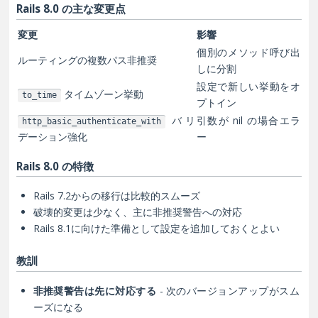
Rails 8.0 の主な変更点
変更
影響
個別のメソッド呼び出
ルーティングの複数パス非推奨
しに分割
設定で新しい挙動をオ
タイムゾーン挙動
to_time
プトイン
バリ
引数が nil の場合エラ
http_basic_authenticate_with
デーション強化
ー
Rails 8.0 の特徴
Rails 7.2からの移行は比較的スムーズ
破壊的変更は少なく、主に非推奨警告への対応
Rails 8.1に向けた準備として設定を追加しておくとよい
教訓
非推奨警告は先に対応する
- 次のバージョンアップがスム
ーズになる