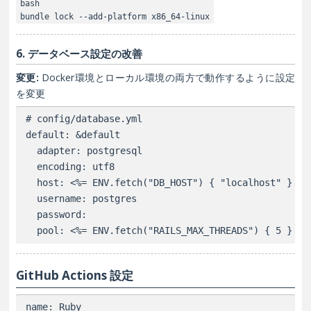
bash
bundle lock --add-platform x86_64-linux
6. データベース設定の改善
変更:
Docker環境とローカル環境の両方で動作するように設定
を変更
# config/database.yml

default: &default

  adapter: postgresql

  encoding: utf8

  host: <%= ENV.fetch("DB_HOST") { "localhost" } %>

  username: postgres

  password:

GitHub Actions 設定
name: Ruby
