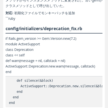
メソッドからインスタンスメソッドに変更された。古いgemが
クラスメソッドとして呼び出していた。
対応:
初期化ファイルでモンキーパッチを追加
```ruby
config/initializers/deprecation_fix.rb
if Rails.gem_version >= Gem::Version.new(7.2)
module ActiveSupport
class Deprecation
class << self
def warn(message = nil, callstack = nil)
ActiveSupport::Deprecation.new.warn(message, callstack)
end
    def silence(&block)

      ActiveSupport::Deprecation.new.silence(&block)
    end

  end
