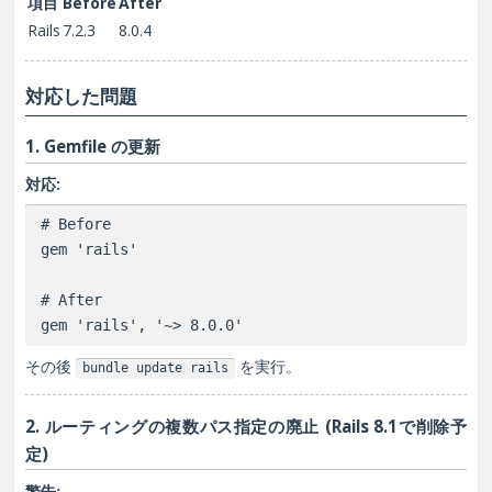
項目
Before
After
Rails
7.2.3
8.0.4
対応した問題
1. Gemfile の更新
対応:
# Before

gem 'rails'

# After

その後
を実行。
bundle update rails
2. ルーティングの複数パス指定の廃止 (Rails 8.1で削除予
定)
警告: