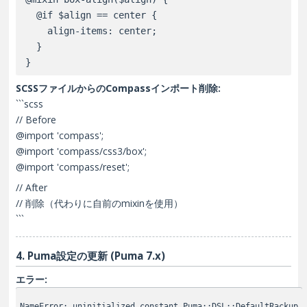
  @if $align == center {

    align-items: center;

  }

SCSSファイルからのCompassインポート削除:
```scss
// Before
@import 'compass';
@import 'compass/css3/box';
@import 'compass/reset';
// After
// 削除（代わりに自前のmixinを使用）
```
4. Puma設定の更新 (Puma 7.x)
エラー:
NameError: uninitialized constant Puma::DSL::DefaultRackup