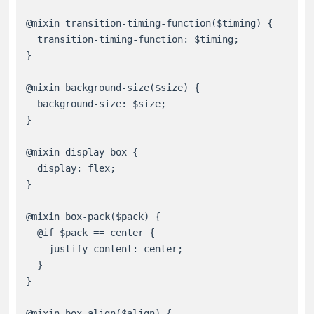
@mixin transition-timing-function($timing) {

  transition-timing-function: $timing;

}

@mixin background-size($size) {

  background-size: $size;

}

@mixin display-box {

  display: flex;

}

@mixin box-pack($pack) {

  @if $pack == center {

    justify-content: center;

  }

}

@mixin box-align($align) {
