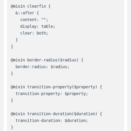
@mixin clearfix {

  &::after {

    content: "";

    display: table;

    clear: both;

  }

}

@mixin border-radius($radius) {

  border-radius: $radius;

}

@mixin transition-property($property) {

  transition-property: $property;

}

@mixin transition-duration($duration) {

  transition-duration: $duration;

}
