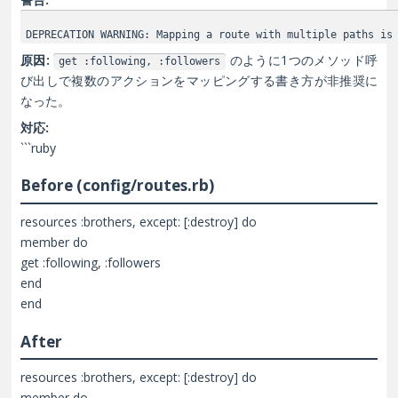
DEPRECATION WARNING: Mapping a route with multiple paths is
原因:
のように1つのメソッド呼
get :following, :followers
び出しで複数のアクションをマッピングする書き方が非推奨に
なった。
対応:
```ruby
Before (config/routes.rb)
resources :brothers, except: [:destroy] do
member do
get :following, :followers
end
end
After
resources :brothers, except: [:destroy] do
member do