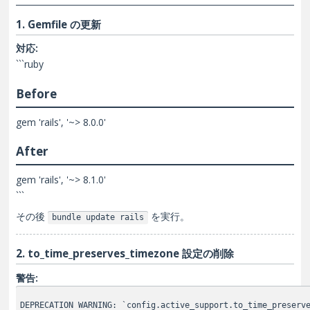
1. Gemfile の更新
対応:
```ruby
Before
gem 'rails', '~> 8.0.0'
After
gem 'rails', '~> 8.1.0'
```
その後
を実行。
bundle update rails
2. to_time_preserves_timezone 設定の削除
警告:
DEPRECATION WARNING: `config.active_support.to_time_preserv