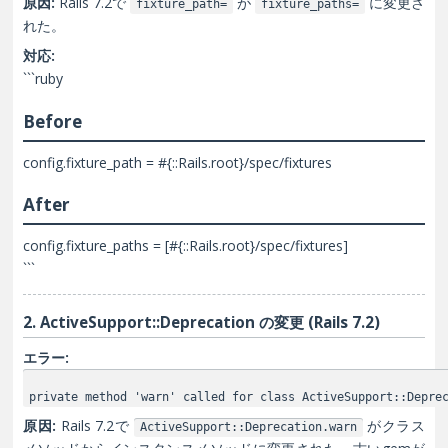
原因:
Rails 7.2で
が
に変更さ
fixture_path=
fixture_paths=
れた。
対応:
```ruby
Before
config.fixture_path = #{::Rails.root}/spec/fixtures
After
config.fixture_paths = [#{::Rails.root}/spec/fixtures]
```
2. ActiveSupport::Deprecation の変更 (Rails 7.2)
エラー:
private method 'warn' called for class ActiveSupport::Depre
原因:
Rails 7.2で
がクラス
ActiveSupport::Deprecation.warn