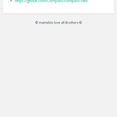
https://github.com/Compass/compass-rails
© mameblo love all Brothers ©