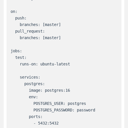
on:

  push:

    branches: [master]

  pull_request:

    branches: [master]

jobs:

  test:

    runs-on: ubuntu-latest

    services:

      postgres:

        image: postgres:16

        env:

          POSTGRES_USER: postgres

          POSTGRES_PASSWORD: password

        ports:

          - 5432:5432
