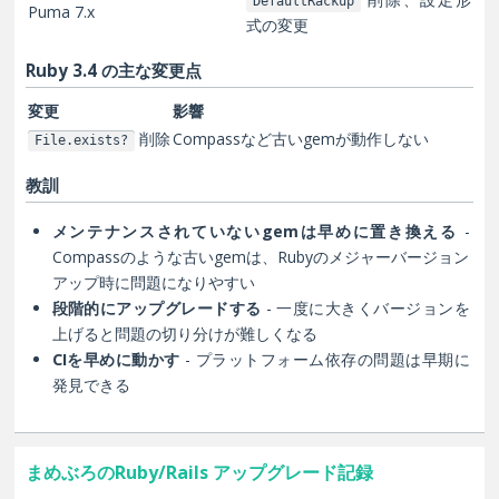
DefaultRackup
Puma 7.x
式の変更
Ruby 3.4 の主な変更点
変更
影響
削除
Compassなど古いgemが動作しない
File.exists?
教訓
メンテナンスされていないgemは早めに置き換える
-
Compassのような古いgemは、Rubyのメジャーバージョン
アップ時に問題になりやすい
段階的にアップグレードする
- 一度に大きくバージョンを
上げると問題の切り分けが難しくなる
CIを早めに動かす
- プラットフォーム依存の問題は早期に
発見できる
まめぶろのRuby/Rails アップグレード記録