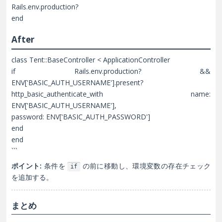
Rails.env.production?
end
After
class Tent::BaseController < ApplicationController
if Rails.env.production? &&
ENV['BASIC_AUTH_USERNAME'].present?
http_basic_authenticate_with name:
ENV['BASIC_AUTH_USERNAME'],
password: ENV['BASIC_AUTH_PASSWORD']
end
end
```
ポイント:
条件を
の前に移動し、環境変数の存在チェック
if
を追加する。
まとめ