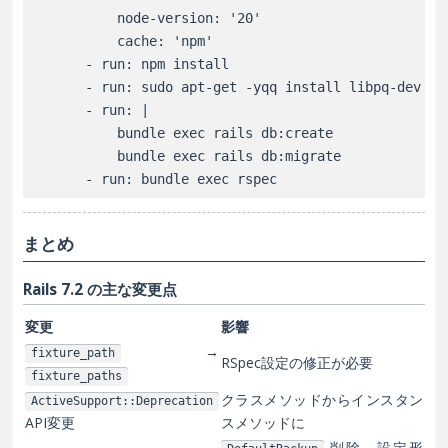
          node-version: '20'

          cache: 'npm'

      - run: npm install

      - run: sudo apt-get -yqq install libpq-dev

      - run: |

          bundle exec rails db:create

          bundle exec rails db:migrate

まとめ
Rails 7.2 の主な変更点
変更
影響
→
fixture_path
RSpec設定の修正が必要
fixture_paths
クラスメソッドからインスタン
ActiveSupport::Deprecation
API変更
スメソッドに
削除、設定形