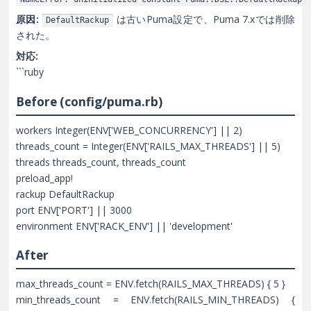
原因:
は古いPuma設定で、Puma 7.xでは削除
DefaultRackup
された。
対応:
```ruby
Before (config/puma.rb)
workers Integer(ENV['WEB_CONCURRENCY'] || 2)
threads_count = Integer(ENV['RAILS_MAX_THREADS'] || 5)
threads threads_count, threads_count
preload_app!
rackup DefaultRackup
port ENV['PORT'] || 3000
environment ENV['RACK_ENV'] || 'development'
After
max_threads_count = ENV.fetch(RAILS_MAX_THREADS) { 5 }
min_threads_count = ENV.fetch(RAILS_MIN_THREADS) {