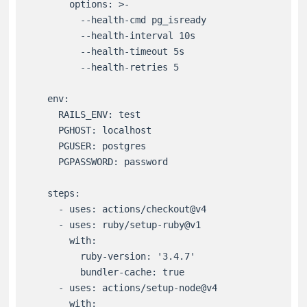
        options: >-

          --health-cmd pg_isready

          --health-interval 10s

          --health-timeout 5s

          --health-retries 5

    env:

      RAILS_ENV: test

      PGHOST: localhost

      PGUSER: postgres

      PGPASSWORD: password

    steps:

      - uses: actions/checkout@v4

      - uses: ruby/setup-ruby@v1

        with:

          ruby-version: '3.4.7'

          bundler-cache: true

      - uses: actions/setup-node@v4

        with:
